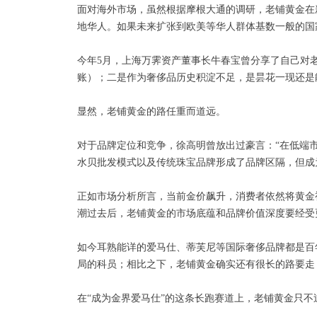
面对海外市场，虽然根据摩根大通的调研，老铺黄金在
地华人。如果未来扩张到欧美等华人群体基数一般的国
今年5月，上海万霁资产董事长牛春宝曾分享了自己对
账）；二是作为奢侈品历史积淀不足，是昙花一现还是
显然，老铺黄金的路任重而道远。
对于品牌定位和竞争，徐高明曾放出过豪言：“在低端
水贝批发模式以及传统珠宝品牌形成了品牌区隔，但成
正如市场分析所言，当前金价飙升，消费者依然将黄金
潮过去后，老铺黄金的市场底蕴和品牌价值深度要经受
如今耳熟能详的爱马仕、蒂芙尼等国际奢侈品牌都是百
局的科员；相比之下，老铺黄金确实还有很长的路要走
在“成为金界爱马仕”的这条长跑赛道上，老铺黄金只不