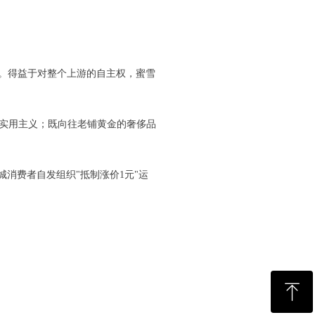
。得益于对整个上游的自主权，蜜雪
的实用主义；既向往老铺黄金的奢侈品
城消费者自发组织"抵制涨价1元"运
ꁸ