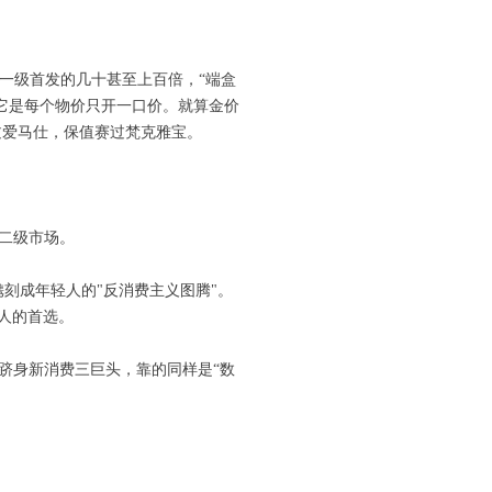
了一级首发的几十甚至上百倍，“端盒
，它是每个物价只开一口价。就算金价
过爱马仕，保值赛过梵克雅宝。
的二级市场。
刻成年轻人的"反消费主义图腾"。
人的首选。
能跻身新消费三巨头，靠的同样是“数