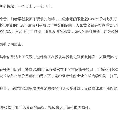
两个极端：一个天上，一个地下。
比一个贵。前者早就脱离了玩偶的范畴，二级市场的限量版Labubu价格炒到
塑造成比包更贵的包饰；后者则是脱离了黄金的范畴，人家黄金都是按克重卖
价2-3次。再加上手工打造、限量发售的标签，如今的老铺黄金，店效超
为重要的因素。
金都与奢侈品沾上了关系，也缔造了在投资与投机之间反复博弈、火爆无比
着升级门店时，蜜雪冰城用4元柠檬水在下沉市场撕开缺口，将低价茶饮镌
城的菜单上单价普遍在10元以下，这种极致性价比让它成为学生党、打工
少的数量，而蜜雪冰城凭借的是足够多的门店和受众群；而蜜雪冰城之所以
家，是茶饮行业门店最多的品牌。规模越大，议价能力越强。