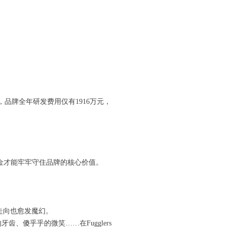
品牌全年研发费用仅有1916万元，
黄金才能牢牢守住品牌的核心价值。
潮流走向也愈发魔幻。
齿、傻乎乎的微笑……在Fugglers