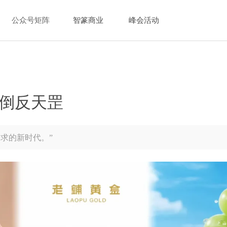
公众号矩阵
智篆商业
峰会活动
倒反天罡
求的新时代。”