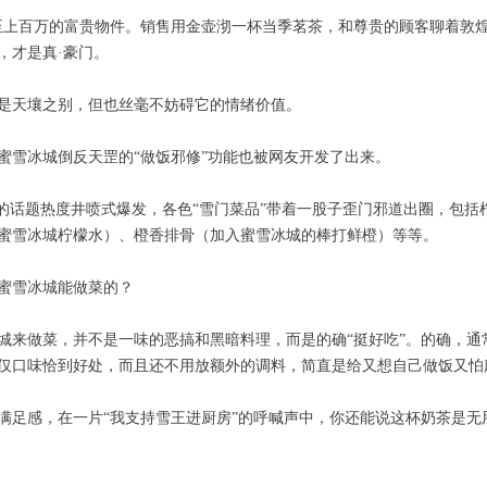
甚至上百万的富贵物件。销售用金壶沏一杯当季茗茶，和尊贵的顾客聊着敦
，才是真·豪门。
是天壤之别，但也丝毫不妨碍它的情绪价值。
蜜雪冰城倒反天罡的“做饭邪修”功能也被网友开发了出来。
”的话题热度井喷式爆发，各色“雪门菜品”带着一股子歪门邪道出圈，包
蜜雪冰城柠檬水）、橙香排骨（加入蜜雪冰城的棒打鲜橙）等等。
蜜雪冰城能做菜的？
城来做菜，并不是一味的恶搞和黑暗料理，而是的确“挺好吃”。的确，通
仅口味恰到好处，而且还不用放额外的调料，简直是给又想自己做饭又怕
满足感，在一片“我支持雪王进厨房”的呼喊声中，你还能说这杯奶茶是无