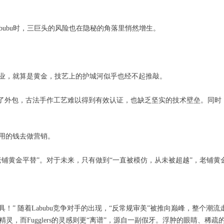
bubu时，三巨头的风险也在隐秘的角落里悄然增生。
业，就算是黄金，技艺上的护城河似乎也经不起推敲。
了外包，古法手作工艺难以得到有效认证，也缺乏坚实的技术壁垒。同时，
费用的钱去做营销。
老铺黄金平替”。对于未来，只有做到“一直被模仿，从未被超越”，老铺
为最潮玩具！” 随着Labubu竞争对手的出现，“反常规审美”被推向巅峰，整个
精灵，而Fugglers的灵感则更“离谱”，源自一副假牙。浮肿的眼睛、稀疏的牙