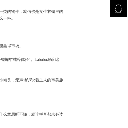
ꁗ
回到顶部
一类的物件，就仿佛是女生衣橱里的
么一杯。
杂志咨询
能赢得市场。
"纯粹体验"。Labubu深谙此
小精灵，无声地诉说着主人的审美趣
什么意思听不懂，就连拼音都未必读