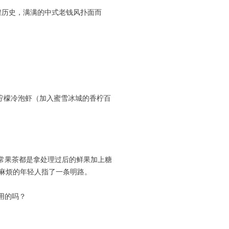
煌历史，满满的中式老钱风扑面而
括柠檬冷泡虾（加入蜜雪冰城的香柠百
常果茶都是拿处理过后的鲜果加上糖
麻烦的年轻人指了一条明路。
用的吗？