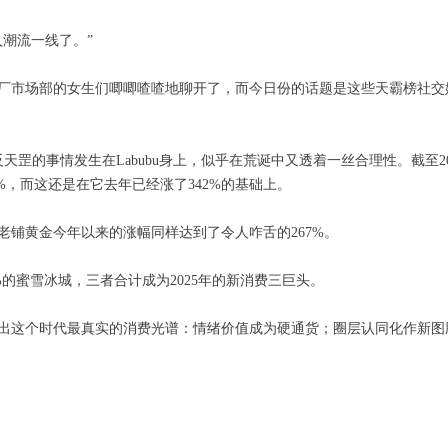
潮流一线了。”
厂市场部的女生们唧唧喳喳地聊开了，而今日份的话题是这些天霸榜社交媒体
天罡的事情发生在Labubu身上，似乎在荒诞中又透着一丝合理性。截至20
70%，而这还是在它去年已经涨了342%的基础上。
老铺黄金今年以来的涨幅同样达到了令人咋舌的267%。
%的蜜雪冰城，三者合计成为2025年的新消费三巨头。
出这个时代最真实的消费光谱：情绪价值成为硬通货；圈层认同化作新图