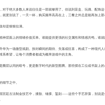
，对于绝大多数人来说往往是一部就够用了。但说到盲盒、玩偶、配饰这
，就更别说了，一天一杯，购买频率高高在上，三餐之外总是能再加上那
值却是狠狠拉满。
精神层面上的情绪价值买单。谁能提供更强的社交属性和情感共鸣，谁就
华为一场微型戏剧。拆封瞬间的期待、失落或狂喜，构成了一种现代人稀缺的
维系希望，让每个消费者都成为概率游戏中的主角。
是圈层认同的暗号，更是数字时代的新型图腾。那些摆在工位或书架上的
的细节之中。
国宫廷古法制金技艺中，搂胎、锤揲、錾刻——这些个手艺辞藻，别说是
。