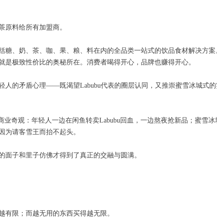
茶原料给所有加盟商。
括糖、奶、茶、咖、果、粮、料在内的全品类一站式的饮品食材解决方案
就是极致性价比的奥秘所在。消费者喝得开心，品牌也赚得开心。
轻人的矛盾心理——既渴望Labubu代表的圈层认同，又推崇蜜雪冰城式
商业奇观：年轻人一边在闲鱼转卖Labubu回血，一边熬夜抢新品；蜜雪冰
因为请客雪王而抬不起头。
的面子和里子仿佛才得到了真正的交融与圆满。
越有限；而越无用的东西买得越无限。